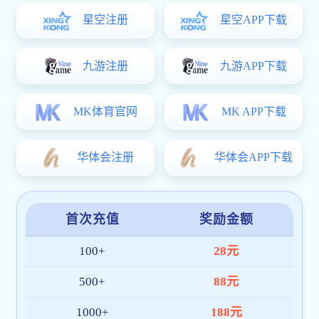
平台技术与服务能力
平台构建了一套高可用的全终端直播服务架构，集成智能风
控、秒级加载、多节点加速等核心技术，确保不同区域用户
都能流畅体验体育赛事。 同时，立博最新官网提供全天候
客服支持与数据同步，致力于打造值得信赖的观赛首选平