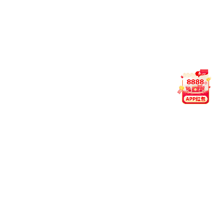
ladbrokes立博-公司官网支持秒级响应的告警系统，可在
数据异常或高风险行为发生时第一时间联动处理。
用户口碑推荐
这些评论来自真实用户体验
Leo_X7
这款 App 的赛事更新速度让我很满意，数据准确不
界
卡顿。立博最新官网 做得比很多平台稳定多了。
余