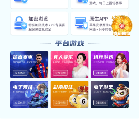
AI行为分析
平台通过行为路径识别算法，捕捉潜在风险动作，及时触
发验证与干预机制。
身份设备指纹
借助设备特征识别与访问指纹绑定，有效识别用户身份，
提升访问安全性。
实时告警机制