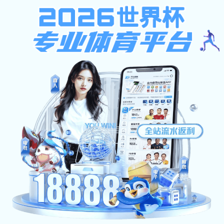
立即注册
关于立博最新官网
立博最新官网是专注于体育赛事直播与互动体验的创新平台，致
力于为全球用户带来高速、安全与多样化的观赛服务体验，覆盖
多语种、多终端、多场景。