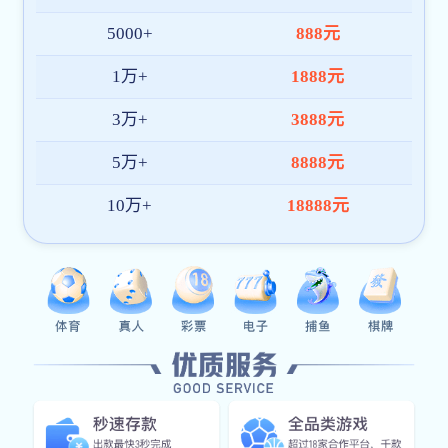
台。
智能风控体系
依托立博最新官网平台的AI识别与行为建模系统，实现安全从响
应向主动识别演进。