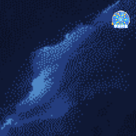
球率来看，双方争夺非
示出了不同程度的问
试多种战术组合后，仍
练方法与战术布置的重
信心也是一个重要因
，每位运动员都希望用
下来的表现继续滑坡。
理障碍，实现更好的竞