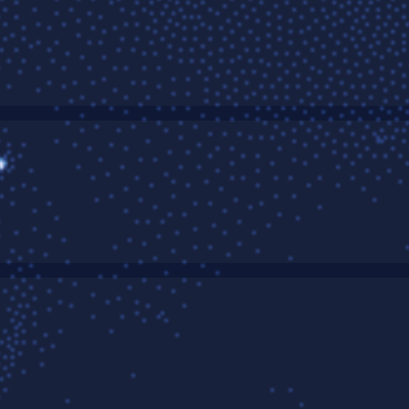
刀中柱遗憾C罗无奈摊手错失两球
2026-06-09 20:48
34 次阅读
首页
/
体育焦点
赛中，科曼和C罗分别遭遇了令人遗憾的时刻。科曼面对单刀机会
机；而C罗则在比赛中无奈地摊手，因错失两个绝佳进球机会而感
人能力，也折射出足球比赛中瞬息万变、充满戏剧性的特点。本
曼的单刀机会、C罗的进球良机、球队整体表现以及对于未来比赛