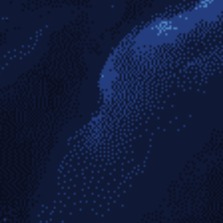
多遗憾与反思，我们可以展望未来几轮赛事的发展方向。从选手
都需要快速适应并寻找解决方案，从而恢复最佳竞技状态。此外，
排，以提高临场指挥能力，使选手们能够在接下来较量中把握住
虽然成绩未尽如人意，但其中所暴露的问题恰恰为接下来的训练
团队凝聚力，相信各支球队会逐渐找到合适的方法来迎接挑战。
安排轮换阵容，以确保主力选手始终保持最佳身体状况，为争取
赛事不仅展示了精彩纷呈的一幕，还给予我们许多值得深思的问题
产生的大遗憾，可以看出任何一位运动员在高强度竞争环境中都
升自身稳定性才是真正决定成败的重要因素。因此，加强心理辅
的发展方向之一。
者能从这次经历汲取力量，在接下来的赛事中重燃斗志，通过团