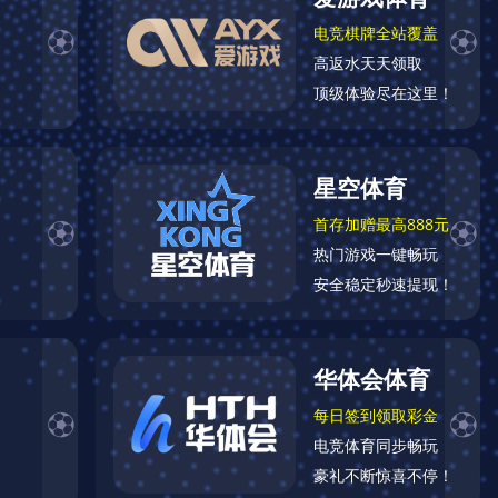
领先良机
却击中了门柱，错失了
到沮丧。这场比赛不仅
文将从四个方面详细阐
的影响。通过这些分