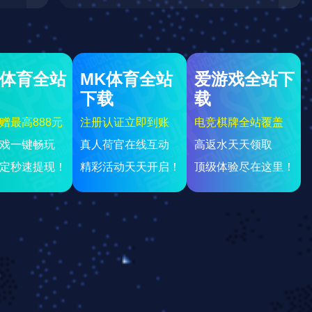
影响。
的重要时刻。他迅速突
择了射门，却不幸将球
感到无比懊悔，也让整
误对于他的自信心无疑
错过。作为一名职业运
的重要课题。
和机会，但运气往往决
挫折后更加渴望成功。