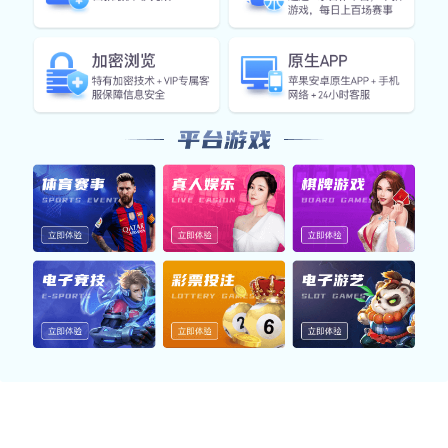
此外，广厦还注重团队合作，在关键时刻进行合理分
配，不同位置球员之间默契配合，使得每一次进攻都
充满威胁。这种高效且有序的强攻方式，无疑增加了
球队整体的进攻效率，也让观众领略到精彩纷呈的比
赛画面。
2、拼抢前场篮板的重要性
前场篮板对于任何一支球队来说都是至关重要的一
环，而广厦则对此给予了高度重视。在比赛过程中，
他们采取积极主动的态度去争抢每一个篮板，这不仅
能延续进攻回合，更能给对手施加额外压力。
通过拼抢前场篮板，广厦可以有效控制比赛节奏，将
球权再次转移到自己手中。这一点在关键时刻尤其明