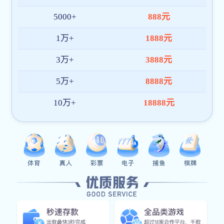
及具体的实施策略。通过这些分析，希望能够为阿森
纳提供切实可行的解决方案。
1、当前定位球拖延现象
在最近几场比赛中，阿森纳的定位球执行明显存在拖
延的问题。球队在罚角球和任意球时，经常需要较长
时间来布置战术或调整队形，这使得原本可以迅速发
动进攻的机会被浪费掉。一方面，对方防线能够及时
组织起防守阵型；另一方面，阿森纳自身也没有抓住
最佳进攻时机。
这种拖延现象并非偶然，而是球队整体战术风格的一
部分。在一些关键时刻，阿森纳似乎过于依赖复杂的
战术安排，而忽视了快速反击所带来的潜在效果。这
种思路虽然在某些情况下可能有效，但往往会导致如