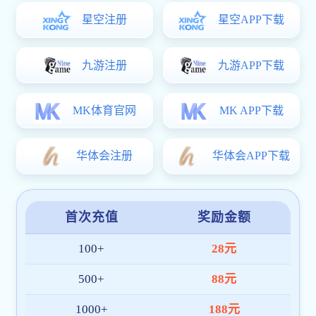
阿森纳面临定位球拖延问题每
日邮报建议加快节奏应对挑战
2026-06-01 22:47
63 次阅读
首页
/
体育焦点
阿森纳足球俱乐部在近期的比赛中，面临了定位球拖
延的问题，这一现象引起了《每日邮报》的关注与分
析。文章指出，球队在处理定位球时节奏缓慢，导致
错失了许多进攻机会。这不仅影响了球队的表现，也
让对手有机可乘。因此，《每日邮报》建议阿森纳应
当加快定位球的执行速度，以更有效地应对场上的挑
战。本文将从四个方面详细探讨这一问题，包括目前
的拖延现象、可能造成的后果、加快节奏的重要性以